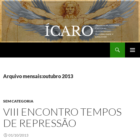
Pular
para
o
conteúdo
Pesquisar
Grupo de Pesquisa ÍCARO
MENU
PRINCI
Arquivo mensais:outubro 2013
SEM CATEGORIA
VIII ENCONTRO TEMPOS
DE REPRESSÃO
01/10/2013