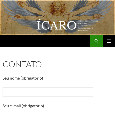
Pular
para
o
conteúdo
Pesquisar
Grupo de Pesquisa ÍCARO
MENU
PRINCI
CONTATO
Seu nome (obrigatório)
Seu e-mail (obrigatório)