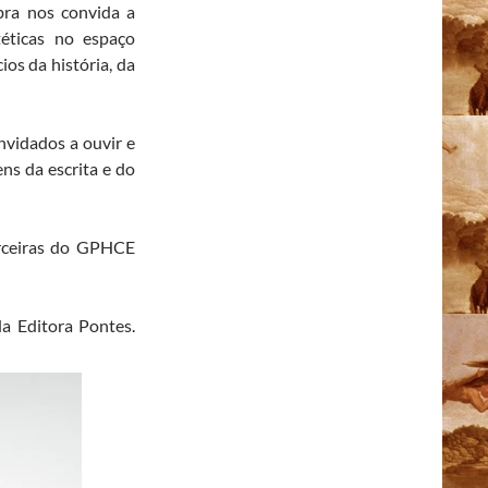
obra nos convida a
téticas no espaço
ios da história, da
nvidados a ouvir e
ns da escrita e do
rceiras do GPHCE
da Editora Pontes.