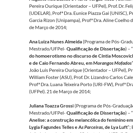
Pereira Ourique (Orientador – UFPel), Prof. Dr. Fe
(UDELAR), Profª Dra. Eunice Piazza Gai (UNISC), Pro
Garcia Rizon (Unipampa), Profª Dra. Aline Coelho da
de Março de 2014;
Ana Luiza Nunes Almeida
(Programa de Pós-Gradu
Mestrado/UFPel-
Qualificação de Dissertação
) – “
do homoerotismo no discurso de Cíntia Moscovic
e de Caio Fernando Abreu, em M
orangos Mofados
“
João Luis Pereira Ourique (Orientador – UFPel), Pro
William Foster (ASU), Prof. Dr. Lizandro Carlos Cal
Profª Dra. Luana Teixeira Porto (URI-FW), Profª Dr
(UFPel). 21 de Março de 2014;
Juliana Toazza Grossi
(Programa de Pós-Graduação
Mestrado/UFPel-
Qualificação de Dissertação
) – “
Anelise: a construção melancólica do feminino em
Lygia Fagundes Telles e A
s Parceiras
, de Lya Luft
“;