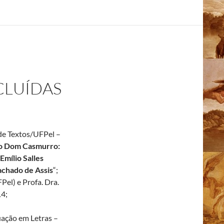
CLUÍDAS
de Textos/UFPel –
do Dom Casmurro:
Emílio Salles
achado de Assis
“;
Pel) e Profa. Dra.
14;
ação em Letras –