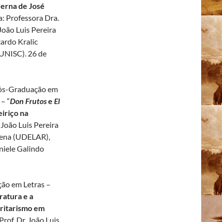
erna de José
a: Professora Dra.
João Luis Pereira
cardo Kralic
(UNISC). 26 de
ós-Graduação em
 – “
Don Frutos
e
El
iriço na
. João Luis Pereira
ocena (UDELAR),
niele Galindo
ão em Letras –
eratura e a
toritarismo em
Prof. Dr. João Luis