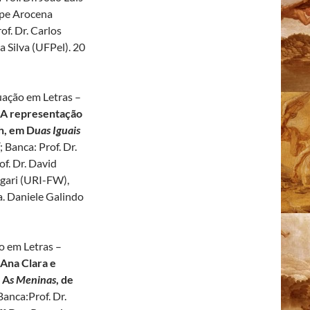
lipe Arocena
f. Dr. Carlos
 Silva (UFPel). 20
ação em Letras –
A representação
h, em D
uas Iguais
; Banca: Prof. Dr.
f. Dr. David
egari (URI-FW),
a. Daniele Galindo
 em Letras –
Ana Clara e
 A
s Meninas
, de
 Banca:Prof. Dr.