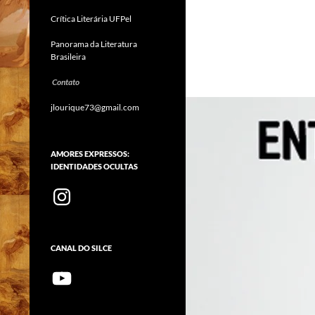
autoritarismo, Regionalidade e
Oralidade
Crítica Literária UFPel
Panorama da Literatura
Brasileira
Contato
jlourique73@gmail.com
AMORES EXPRESSOS:
IDENTIDADES OCULTAS
Instagram
CANAL DO SILCE
YouTube