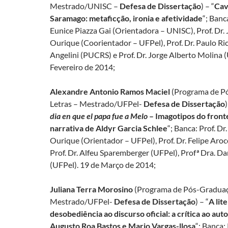
Mestrado/UNISC –
Defesa de Dissertação
) – “
Cav
Saramago: metaficção, ironia e afetividade
“; Banc
Eunice Piazza Gai (Orientadora – UNISC), Prof. Dr. 
Ourique (Coorientador – UFPel), Prof. Dr. Paulo Ri
Angelini (PUCRS) e Prof. Dr. Jorge Alberto Molina 
Fevereiro de 2014;
Alexandre Antonio Ramos Maciel
(Programa de P
Letras – Mestrado/UFPel-
Defesa de Dissertação
)
dia en que el papa fue a Melo
– Imagotipos do fronte
narrativa de Aldyr Garcia Schlee
“; Banca: Prof. Dr
Ourique (Orientador – UFPel), Prof. Dr. Felipe Ar
Prof. Dr. Alfeu Sparemberger (UFPel), Profª Dra. Da
(UFPel). 19 de Março de 2014;
Juliana Terra Morosino
(Programa de Pós-Graduaç
Mestrado/UFPel-
Defesa de Dissertação
) – “
A lit
desobediência ao discurso oficial: a crítica ao au
Augusto Roa Bastos e Mario Vargas-llosa
“; Banca: 