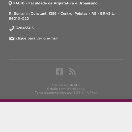
FAUrb - Faculdade de Arquitetura e Urbanismo
R. Benjamin Constant, 1359 - Centro, Pelotas - RS - BRASIL,
96010-020
32845505
clique para ver o e-mail
©2026 GEGRADI.
Criado com
WordPress
.
Tema desenvolvido por
SGTIC / UFPel
.