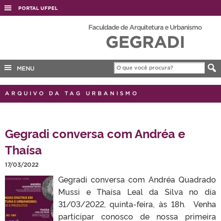
PORTAL UFPEL
ACESSO À INFORMAÇÃO
Faculdade de Arquitetura e Urbanismo
GEGRADI
AUDITORIA
COBALTO
MENU
CONCURSOS
EDITAIS
ARQUIVO DA TAG URBANISMO
INTERNACIONAL
OUVIDORIA
Gegradi conversa com Andréa e
PORTARIAS
Thaísa
TELEFONES
17/03/2022
Gegradi conversa com Andréa Quadrado
Mussi e Thaísa Leal da Silva no dia
31/03/2022, quinta-feira, às 18h. Venha
participar conosco de nossa primeira