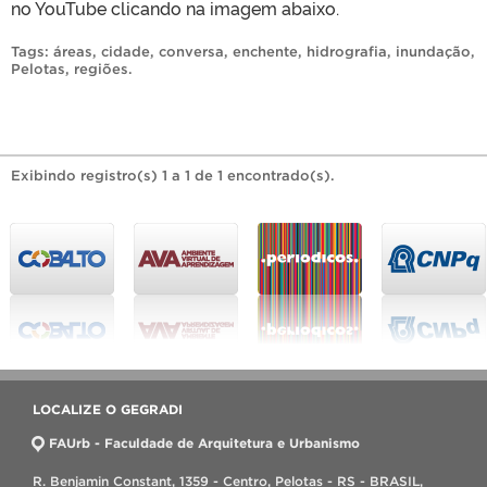
no YouTube clicando na imagem abaixo.
Tags:
áreas
,
cidade
,
conversa
,
enchente
,
hidrografia
,
inundação
,
Pelotas
,
regiões
.
Exibindo registro(s) 1 a 1 de 1 encontrado(s).
LOCALIZE O GEGRADI
FAUrb - Faculdade de Arquitetura e Urbanismo
R. Benjamin Constant, 1359 - Centro, Pelotas - RS - BRASIL,