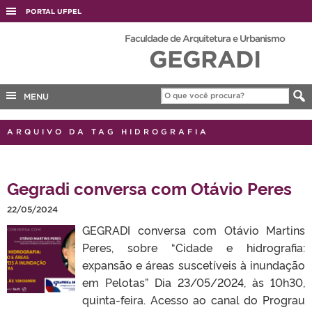
PORTAL UFPEL
ACESSO À INFORMAÇÃO
Faculdade de Arquitetura e Urbanismo
GEGRADI
AUDITORIA
COBALTO
MENU
CONCURSOS
EDITAIS
ARQUIVO DA TAG HIDROGRAFIA
INTERNACIONAL
OUVIDORIA
Gegradi conversa com Otávio Peres
PORTARIAS
22/05/2024
TELEFONES
GEGRADI conversa com Otávio Martins
Peres, sobre “Cidade e hidrografia:
expansão e áreas suscetíveis à inundação
em Pelotas” Dia 23/05/2024, às 10h30,
quinta-feira. Acesso ao canal do Prograu