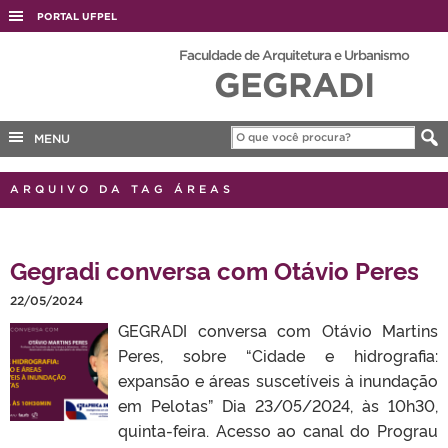
PORTAL UFPEL
ACESSO À INFORMAÇÃO
Faculdade de Arquitetura e Urbanismo
GEGRADI
AUDITORIA
COBALTO
MENU
CONCURSOS
EDITAIS
ARQUIVO DA TAG ÁREAS
INTERNACIONAL
OUVIDORIA
Gegradi conversa com Otávio Peres
PORTARIAS
22/05/2024
TELEFONES
GEGRADI conversa com Otávio Martins
Peres, sobre “Cidade e hidrografia:
expansão e áreas suscetíveis à inundação
em Pelotas” Dia 23/05/2024, às 10h30,
quinta-feira. Acesso ao canal do Prograu