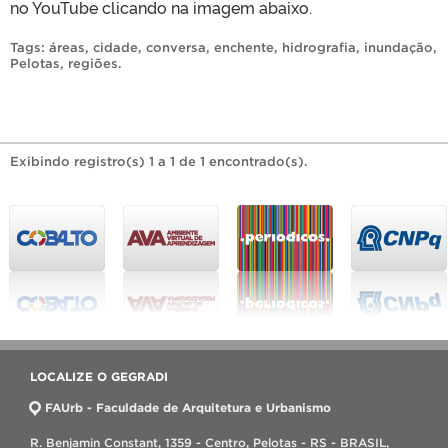
no YouTube clicando na imagem abaixo.
Tags:
áreas
,
cidade
,
conversa
,
enchente
,
hidrografia
,
inundação
,
Pelotas
,
regiões
.
Exibindo registro(s) 1 a 1 de 1 encontrado(s).
LOCALIZE O GEGRADI
FAUrb - Faculdade de Arquitetura e Urbanismo
R. Benjamin Constant, 1359 - Centro, Pelotas - RS - BRASIL,