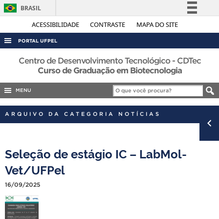
BRASIL
Simplifique!
ACESSIBILIDADE
CONTRASTE
MAPA DO SITE
Comunica BR
PORTAL UFPEL
Participe
ACESSO À INFORMAÇÃO
Centro de Desenvolvimento Tecnológico - CDTec
Acesso à informação
Curso de Graduação em Biotecnologia
AUDITORIA
Legislação
MENU
COBALTO
Canais
CONCURSOS
ARQUIVO DA CATEGORIA NOTÍCIAS
EDITAIS
INTERNACIONAL
Seleção de estágio IC – LabMol-
OUVIDORIA
Vet/UFPel
PORTARIAS
16/09/2025
TELEFONES