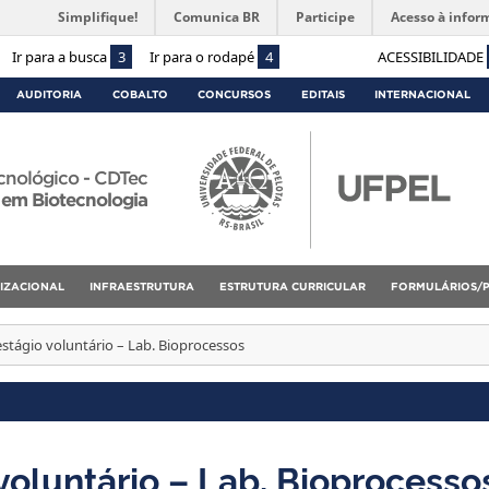
Simplifique!
Comunica BR
Participe
Acesso à infor
Ir para a busca
3
Ir para o rodapé
4
ACESSIBILIDADE
AUDITORIA
COBALTO
CONCURSOS
EDITAIS
INTERNACIONAL
cnológico - CDTec
 em Biotecnologia
IZACIONAL
INFRAESTRUTURA
ESTRUTURA CURRICULAR
FORMULÁRIOS/
estágio voluntário – Lab. Bioprocessos
voluntário – Lab. Bioprocesso