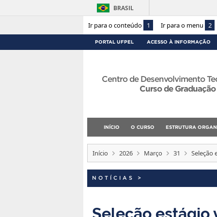
BRASIL
Ir para o conteúdo
1
Ir para o menu
2
PORTAL UFPEL
ACESSO À INFORMAÇÃO
Centro de Desenvolvimento Te
Curso de Graduação
INÍCIO
O CURSO
ESTRUTURA ORGAN
Início
2026
Março
31
Seleção 
NOTÍCIAS
>
Seleção estágio 