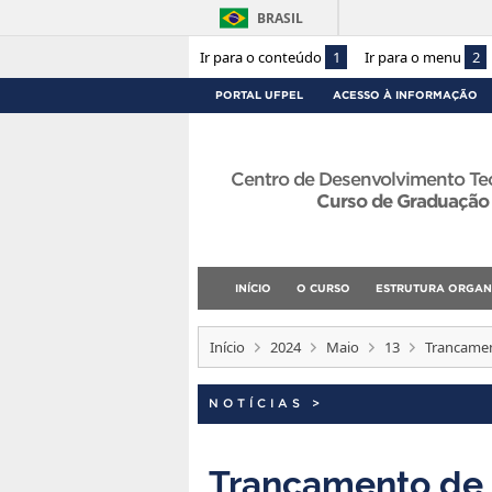
BRASIL
Ir para o conteúdo
1
Ir para o menu
2
PORTAL UFPEL
ACESSO À INFORMAÇÃO
Centro de Desenvolvimento Te
Curso de Graduação
INÍCIO
O CURSO
ESTRUTURA ORGAN
Início
2024
Maio
13
Trancament
NOTÍCIAS
>
Trancamento de 