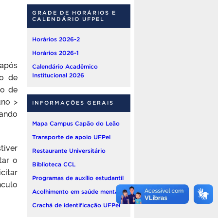
GRADE DE HORÁRIOS E
CALENDÁRIO UFPEL
Horários 2026-2
Horários 2026-1
 após
Calendário Acadêmico
do de
Institucional 2026
to de
uno >
INFORMAÇÕES GERAIS
cando
Mapa Campus Capão do Leão
Transporte de apoio UFPel
tiver
Restaurante Universitário
tar o
Biblioteca CCL
citar
Programas de auxílio estudantil
nculo
Acolhimento em saúde mental
Crachá de identificação UFPel