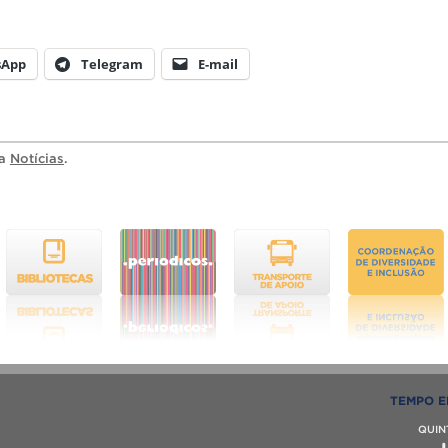
sApp
Telegram
E-mail
ia
Notícias
.
TEMPO E
QUIN