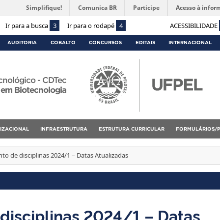
Simplifique!
Comunica BR
Participe
Acesso à infor
Ir para a busca
3
Ir para o rodapé
4
ACESSIBILIDADE
AUDITORIA
COBALTO
CONCURSOS
EDITAIS
INTERNACIONAL
cnológico - CDTec
 em Biotecnologia
IZACIONAL
INFRAESTRUTURA
ESTRUTURA CURRICULAR
FORMULÁRIOS/
o de disciplinas 2024/1 – Datas Atualizadas
disciplinas 2024/1 – Datas