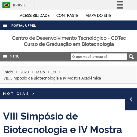
BRASIL
Simplifique!
ACESSIBILIDADE
CONTRASTE
MAPA DO SITE
Comunica BR
PORTAL UFPEL
Participe
ACESSO À INFORMAÇÃO
Centro de Desenvolvimento Tecnológico - CDTec
Acesso à informação
Curso de Graduação em Biotecnologia
AUDITORIA
Legislação
MENU
COBALTO
Canais
CONCURSOS
Início
2020
Maio
21
VIII Simpósio de Biotecnologia e IV Mostra Acadêmica
EDITAIS
INTERNACIONAL
NOTÍCIAS
>
OUVIDORIA
PORTARIAS
VIII Simpósio de
TELEFONES
Biotecnologia e IV Mostra