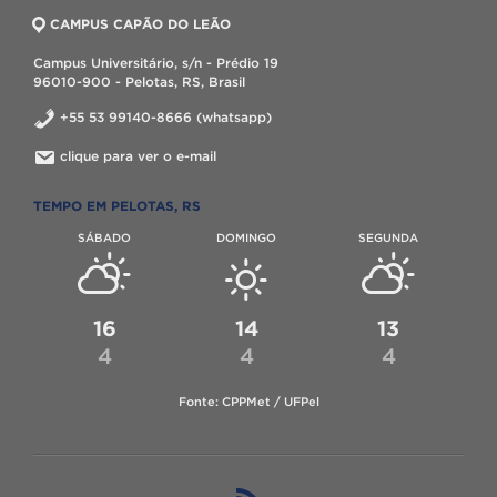
CAMPUS CAPÃO DO LEÃO
Campus Universitário, s/n - Prédio 19
96010-900 - Pelotas, RS, Brasil
+55 53 99140-8666 (whatsapp)
clique para ver o e-mail
TEMPO EM PELOTAS, RS
SÁBADO
DOMINGO
SEGUNDA
16
14
13
4
4
4
Fonte: CPPMet / UFPel