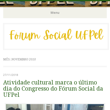
Órgão Consultivo da Pró-Reitoria de Extensão e Cultura / PREC-
Fórum Social | UFPel
Menu
UFPel
Pular
para
o
conteúdo
MÊS:
NOVEMBRO 2018
27/11/2018
Atividade cultural marca o último
dia do Congresso do Fórum Social da
UFPel