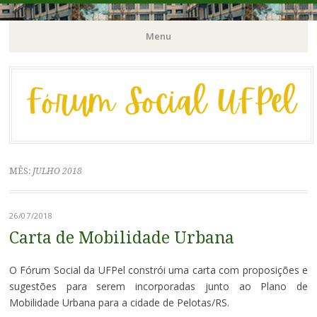
Órgão Consultivo da Pró-Reitoria de Extensão e Cultura / PREC-
Fórum Social | UFPel
Menu
UFPel
Pular
para
o
conteúdo
MÊS:
JULHO 2018
26/07/2018
Carta de Mobilidade Urbana
O Fórum Social da UFPel constrói uma carta com proposições e
sugestões para serem incorporadas junto ao Plano de
Mobilidade Urbana para a cidade de Pelotas/RS.