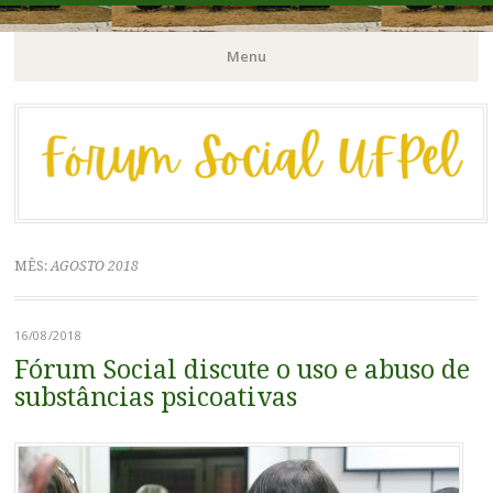
Órgão Consultivo da Pró-Reitoria de Extensão e Cultura / PREC-
Fórum Social | UFPel
Menu
UFPel
Pular
para
o
conteúdo
MÊS:
AGOSTO 2018
16/08/2018
Fórum Social discute o uso e abuso de
substâncias psicoativas