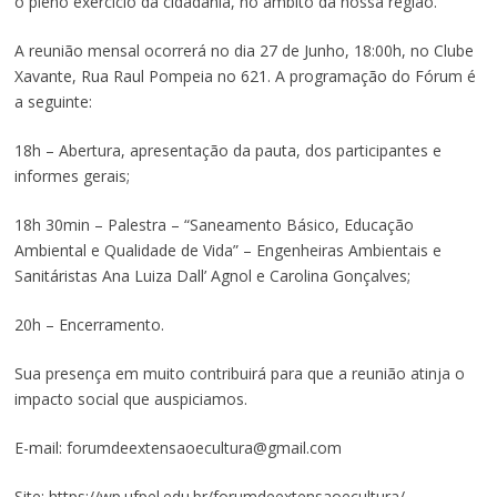
o pleno exercício da cidadania, no âmbito da nossa região.
A reunião mensal ocorrerá no dia 27 de Junho, 18:00h, no Clube
Xavante, Rua Raul Pompeia no 621. A programação do Fórum é
a seguinte:
18h – Abertura, apresentação da pauta, dos participantes e
informes gerais;
18h 30min – Palestra – “Saneamento Básico, Educação
Ambiental e Qualidade de Vida” – Engenheiras Ambientais e
Sanitáristas Ana Luiza Dall’ Agnol e Carolina Gonçalves;
20h – Encerramento.
Sua presença em muito contribuirá para que a reunião atinja o
impacto social que auspiciamos.
E-mail: forumdeextensaoecultura@gmail.com
Site: https://wp.ufpel.edu.br/forumdeextensaoecultura/