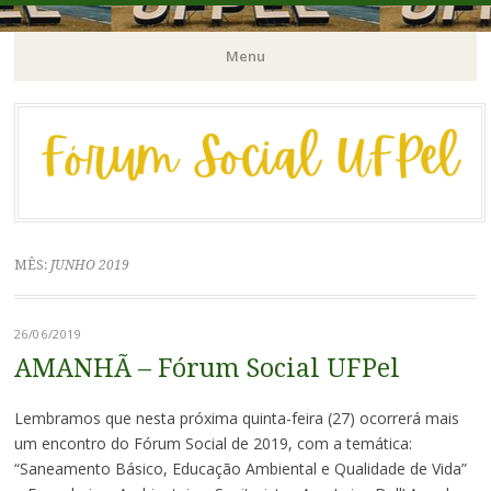
Órgão Consultivo da Pró-Reitoria de Extensão e Cultura / PREC-
Fórum Social | UFPel
Menu
UFPel
Pular
para
o
conteúdo
MÊS:
JUNHO 2019
26/06/2019
AMANHÃ – Fórum Social UFPel
Lembramos que nesta próxima quinta-feira (27) ocorrerá mais
um encontro do Fórum Social de 2019, com a temática:
“Saneamento Básico, Educação Ambiental e Qualidade de Vida”