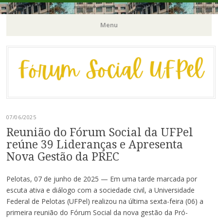
Órgão Consultivo da Pró-Reitoria de Extensão e Cultura / PREC-
Fórum Social | UFPel
Menu
UFPel
Pular
para
o
conteúdo
07/06/2025
Reunião do Fórum Social da UFPel
reúne 39 Lideranças e Apresenta
Nova Gestão da PREC
Pelotas, 07 de junho de 2025 — Em uma tarde marcada por
escuta ativa e diálogo com a sociedade civil, a Universidade
Federal de Pelotas (UFPel) realizou na última sexta-feira (06) a
primeira reunião do Fórum Social da nova gestão da Pró-