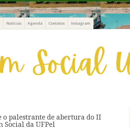
xtensão e Cultura / PREC-UFPel
| UFPel
s
Notícias
Agenda
Contatos
Instagram
o palestrante de abertura do II
 Social da UFPel