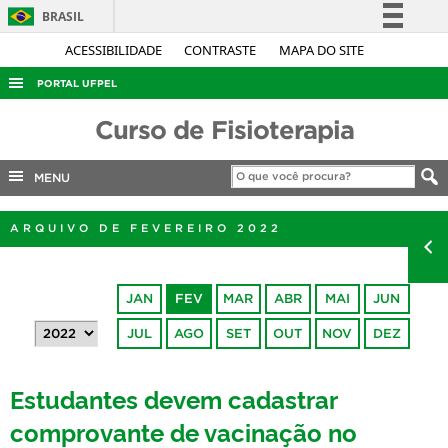
BRASIL
Simplifique!
ACESSIBILIDADE
CONTRASTE
MAPA DO SITE
Comunica BR
PORTAL UFPEL
Participe
ACESSO À INFORMAÇÃO
Curso de Fisioterapia
Acesso à informação
AUDITORIA
Legislação
MENU
COBALTO
Canais
CONCURSOS
ARQUIVO DE FEVEREIRO 2022
EDITAIS
INTERNACIONAL
JAN
FEV
MAR
ABR
MAI
JUN
OUVIDORIA
JUL
AGO
SET
OUT
NOV
DEZ
PORTARIAS
Estudantes devem cadastrar
TELEFONES
comprovante de vacinação no