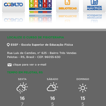
LOCALIZE O CURSO DE FISIOTERAPIA
ESEF - Escola Superior de Educação Física
Rua Luís de Camões, n° 625 - Bairro Três Vendas
Pelotas - RS, Brasil - CEP. 96055-630
clique para ver o e-mail
TEMPO EM PELOTAS, RS
SEXTA
SÁBADO
DOMINGO
16
16
15
7
5
5