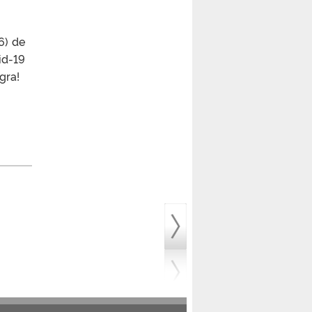
6) de
id-19
egra!