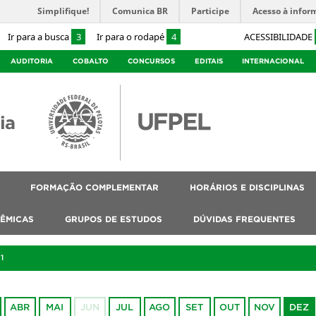
Simplifique!
Comunica BR
Participe
Acesso à infor
Ir para a busca
3
Ir para o rodapé
4
ACESSIBILIDADE
AUDITORIA
COBALTO
CONCURSOS
EDITAIS
INTERNACIONAL
ia
FORMAÇÃO COMPLEMENTAR
HORÁRIOS E DISCIPLINAS
DÊMICAS
GRUPOS DE ESTUDOS
DÚVIDAS FREQUENTES
1
ABR
MAI
JUN
JUL
AGO
SET
OUT
NOV
DEZ