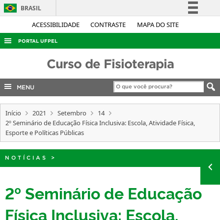
BRASIL
Simplifique!
ACESSIBILIDADE
CONTRASTE
MAPA DO SITE
Comunica BR
PORTAL UFPEL
Participe
ACESSO À INFORMAÇÃO
Curso de Fisioterapia
Acesso à informação
AUDITORIA
Legislação
MENU
COBALTO
Canais
CONCURSOS
Início
2021
Setembro
14
2º Seminário de Educação Física Inclusiva: Escola, Atividade Física,
EDITAIS
Esporte e Políticas Públicas
INTERNACIONAL
NOTÍCIAS
>
OUVIDORIA
PORTARIAS
2º Seminário de Educação
TELEFONES
Física Inclusiva: Escola,