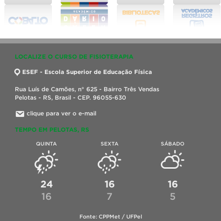
LOCALIZE O CURSO DE FISIOTERAPIA
ESEF - Escola Superior de Educação Física
Rua Luís de Camões, n° 625 - Bairro Três Vendas
Pelotas - RS, Brasil - CEP. 96055-630
clique para ver o e-mail
TEMPO EM PELOTAS, RS
QUINTA
SEXTA
SÁBADO
24
16
16
16
7
5
Fonte: CPPMet / UFPel