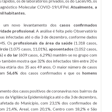
 rápidos, os de laboratórios privados, os do Lacen/RS, os
 Diagnóstico Molecular COVID-19/UFPel.
Atualmente, a
il habitantes.
ado um novo levantamento dos
casos confirmados
idade profissional
. A análise é feita pelo Observatório
oas infectadas até o dia 3 de dezembro, conforme dados
 SMS. Os
profissionais da área da saúde
(1.318 casos,
ércio
(1.075 casos, 11,01%),
aposentados
(1.052 casos,
%) e
do lar
(609 casos, 6,29%) mantêm-se no grupo com
 também mostra que 32% dos infectados têm entre 20 e
aixa etária dos 35 aos 49 anos. O maior número de casos
ntam
56,6%
dos casos confirmados e que os
homens
tamento dos casos positivos de coronavírus nos bairros da
dos da Vigilância Epidemiológica até o dia 3 de dezembro,
 afetada do Município, com 23,1% dos confirmados de
com 21,4%, Areal, com 20,1%, Centro com 18,2% e São