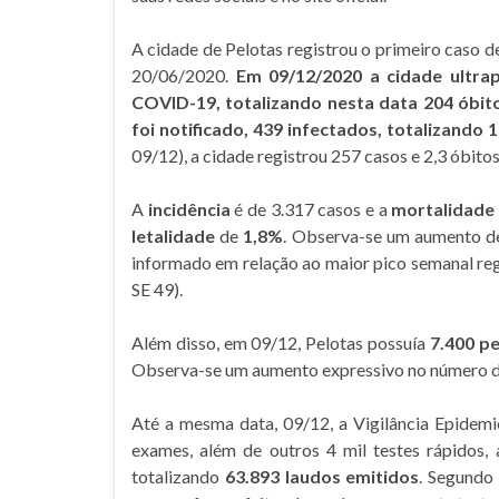
A cidade de Pelotas registrou o primeiro caso 
20/06/2020.
Em 09/12/2020 a cidade ultra
COVID-19, totalizando nesta data 204 óbit
foi notificado, 439 infectados, totalizando
09/12), a cidade registrou 257 casos e 2,3 óbitos
A
incidência
é de 3.317 casos e a
mortalidade
letalidade
de
1,8%
. Observa-se um aumento d
informado em relação ao maior pico semanal reg
SE 49).
Além disso, em 09/12, Pelotas possuía
7.400 p
Observa-se um aumento expressivo no número de
Até a mesma data, 09/12, a Vigilância Epidemi
exames, além de outros 4 mil testes rápidos,
totalizando
63.893 laudos emitidos
. Segundo 