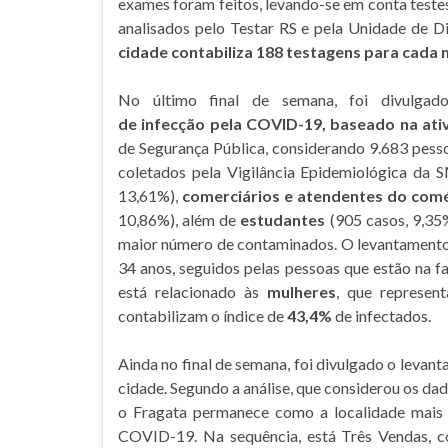
exames foram feitos, levando-se em conta testes
analisados pelo Testar RS e pela Unidade de
cidade contabiliza 188 testagens para cada m
No último final de semana, foi divulg
de infecção pela COVID-19, baseado na ativ
de Segurança Pública, considerando 9.683 pess
coletados pela Vigilância Epidemiológica da
13,61%),
comerciários e atendentes do com
10,86%), além de
estudantes
(905 casos, 9,35
maior número de contaminados. O levantamento
34 anos, seguidos pelas pessoas que estão na f
está relacionado às
mulheres
, que represe
contabilizam o índice de
43,4%
de infectados.
Ainda no final de semana, foi divulgado o levan
cidade. Segundo a análise, que considerou os da
o Fragata permanece como a localidade mais
COVID-19. Na sequência, está Três Vendas, 