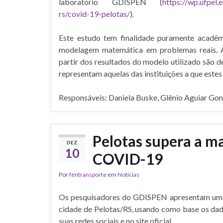
laboratório GDISPEN (
https://wp.ufpel
rs/covid-19-pelotas/
).
Este estudo tem finalidade puramente acadêmi
modelagem matemática em problemas reais. As 
partir dos resultados do modelo utilizado são d
representam aquelas das instituições a que este
Responsáveis: Daniela Buske, Glênio Aguiar Gon
Pelotas supera a ma
DEZ
10
COVID-19
Por
fentransporte
em
Notícias
Os pesquisadores do GDISPEN apresentam um 
cidade de Pelotas/RS, usando como base os dad
suas redes sociais e no site oficial.