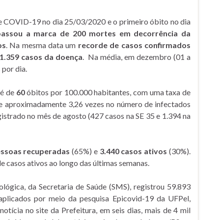
de COVID-19 no dia 25/03/2020 e o primeiro óbito no dia
passou a marca de 200 mortes em decorrência da
os
. Na mesma data um
recorde de casos confirmados
 11.359 casos da doença
. Na média, em dezembro (01 a
 por dia.
é de
60
óbitos por 100.000 habitantes, com uma taxa de
e aproximadamente 3,26 vezes no número de infectados
istrado no mês de agosto (427 casos na SE 35 e 1.394 na
essoas recuperadas
(65%) e
3.440 casos ativos
(30%).
 casos ativos ao longo das últimas semanas.
ológica, da Secretaria de Saúde (SMS), registrou 59.893
 aplicados por meio da pesquisa Epicovid-19 da UFPel,
notícia no site da Prefeitura, em seis dias, mais de 4 mil