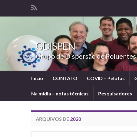
GDISPEN
Grupo de Dispersão de Poluentes
Início
CONTATO
COVID – Pelotas
Na mídia – notas técnicas
Pesquisadores
ARQUIVOS DE
2020