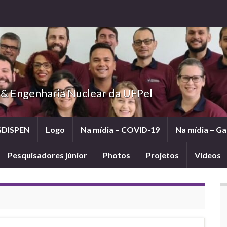
 & Engenharia Nuclear da UFPel
GDISPEN
Logo
Na mídia – COVID-19
Na mídia – G
Pesquisadores júnior
Photos
Projetos
Vídeos