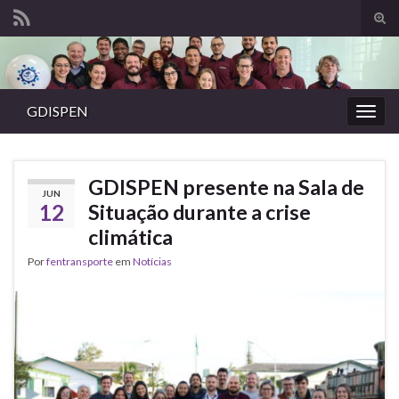
Alte
form
Search for:
de
pesq
GDISPEN
Alter
nave
GDISPEN presente na Sala de
JUN
12
Situação durante a crise
climática
Por
fentransporte
em
Notícias