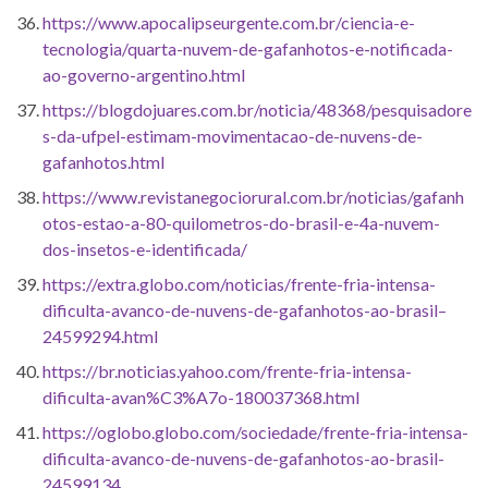
https://www.apocalipseurgente.com.br/ciencia-e-
tecnologia/quarta-nuvem-de-gafanhotos-e-notificada-
ao-governo-argentino.html
https://blogdojuares.com.br/noticia/48368/pesquisadore
s-da-ufpel-estimam-movimentacao-de-nuvens-de-
gafanhotos.html
https://www.revistanegociorural.com.br/noticias/gafanh
otos-estao-a-80-quilometros-do-brasil-e-4a-nuvem-
dos-insetos-e-identificada/
https://extra.globo.com/noticias/frente-fria-intensa-
dificulta-avanco-de-nuvens-de-gafanhotos-ao-brasil–
24599294.html
https://br.noticias.yahoo.com/frente-fria-intensa-
dificulta-avan%C3%A7o-180037368.html
https://oglobo.globo.com/sociedade/frente-fria-intensa-
dificulta-avanco-de-nuvens-de-gafanhotos-ao-brasil-
24599134