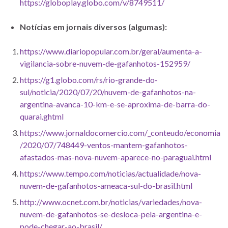
https://globoplay.globo.com/v/8749511/
Notícias em jornais diversos (algumas):
https://www.diariopopular.com.br/geral/aumenta-a-
vigilancia-sobre-nuvem-de-gafanhotos-152959/
https://g1.globo.com/rs/rio-grande-do-
sul/noticia/2020/07/20/nuvem-de-gafanhotos-na-
argentina-avanca-10-km-e-se-aproxima-de-barra-do-
quarai.ghtml
https://www.jornaldocomercio.com/_conteudo/economia
/2020/07/748449-ventos-mantem-gafanhotos-
afastados-mas-nova-nuvem-aparece-no-paraguai.html
https://www.tempo.com/noticias/actualidade/nova-
nuvem-de-gafanhotos-ameaca-sul-do-brasil.html
http://www.ocnet.com.br/noticias/variedades/nova-
nuvem-de-gafanhotos-se-desloca-pela-argentina-e-
pode-chegar-ao-brasil/