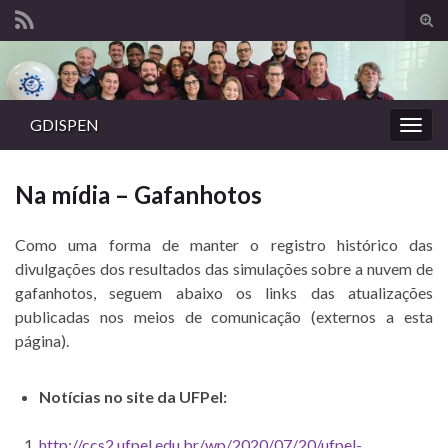
Alte
form
Search for:
de
pesq
GDISPEN
Alter
nave
Na mídia – Gafanhotos
Como uma forma de manter o registro histórico das
divulgações dos resultados das simulações sobre a nuvem de
gafanhotos, seguem abaixo os links das atualizações
publicadas nos meios de comunicação (externos a esta
página).
Notícias no site da UFPel:
http://ccs2.ufpel.edu.br/wp/2020/07/20/ufpel-