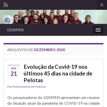
Alte
form
Search for:
de
pesq
GDISPEN
Alter
nave
ARQUIVOS DE
DEZEMBRO 2020
Evolução da Covid-19 nos
DEZ
21
últimos 45 dias na cidade de
Pelotas
Por
fentransporte
em
Notícias
Os pesquisadores do GDISPEN apresentam um resumo
da situação atual da pandemia de COVID-19 na cidade