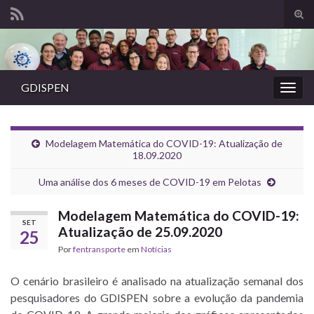
Alte
form
Search for:
de
pesq
GDISPEN
Alter
nave
Modelagem Matemática do COVID-19: Atualização de
18.09.2020
Uma análise dos 6 meses de COVID-19 em Pelotas
Modelagem Matemática do COVID-19:
SET
Atualização de 25.09.2020
25
Por
fentransporte
em
Notícias
O cenário brasileiro é analisado na atualização semanal dos
pesquisadores do GDISPEN sobre a evolução da pandemia