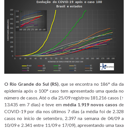
O Rio Grande do Sul (RS)
, que se encontra no 186° dia da
epidemia após o 100° caso tem apresentado uma queda no
número de casos. Até o dia 25/09 registrou 181.216 casos (↑
13.435 em 7 dias) e teve em
média 1.919 novos casos
de
COVID-19 por dia nos últimos 7 dias (a média foi de 2.328
casos no início de setembro, 2.397 na semana de 04/09 a
10/09 e 2.341 entre 11/09 e 17/09), apresentando uma taxa