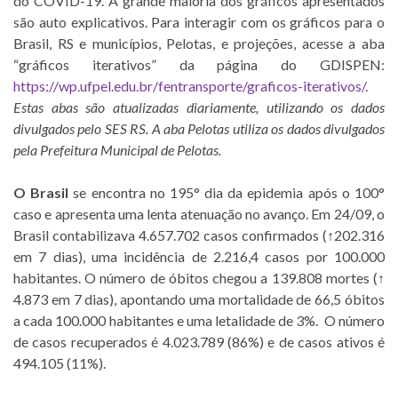
do COVID-19. A grande maioria dos gráficos apresentados
são auto explicativos. Para interagir com os gráficos para o
Brasil, RS e municípios, Pelotas, e projeções, acesse a aba
“gráficos iterativos” da página do GDISPEN:
https://wp.ufpel.edu.br/fentransporte/graficos-iterativos/
.
Estas abas são atualizadas diariamente, utilizando os dados
divulgados pelo SES RS.
A aba Pelotas utiliza os dados divulgados
pela Prefeitura Municipal de Pelotas.
O Brasil
se encontra no 195° dia da epidemia após o 100°
caso e apresenta uma lenta atenuação no avanço. Em 24/09, o
Brasil contabilizava 4.657.702 casos confirmados (↑202.316
em 7 dias), uma incidência de 2.216,4 casos por 100.000
habitantes. O número de óbitos chegou a 139.808 mortes (↑
4.873 em 7 dias), apontando uma mortalidade de 66,5 óbitos
a cada 100.000 habitantes e uma letalidade de 3%. O número
de casos recuperados é 4.023.789 (86%) e de casos ativos é
494.105 (11%).