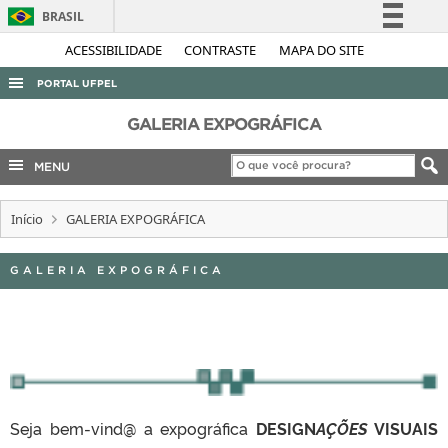
BRASIL
Simplifique!
ACESSIBILIDADE
CONTRASTE
MAPA DO SITE
Comunica BR
PORTAL UFPEL
Participe
ACESSO À INFORMAÇÃO
GALERIA EXPOGRÁFICA
Acesso à informação
AUDITORIA
MENU
Legislação
COBALTO
Canais
Início
GALERIA EXPOGRÁFICA
CONCURSOS
EDITAIS
GALERIA EXPOGRÁFICA
INTERNACIONAL
OUVIDORIA
PORTARIAS
TELEFONES
Seja bem-vind@ a expográfica
DESIGN
AÇÕES
VISUAIS