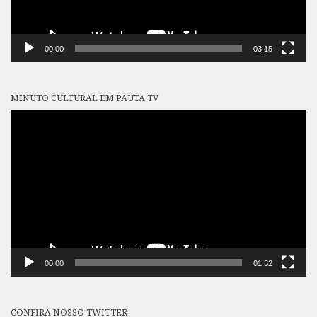
00:00
03:15
MINUTO CULTURAL EM PAUTA TV
Tocador
de
vídeo
00:00
01:32
CONFIRA NOSSO TWITTER