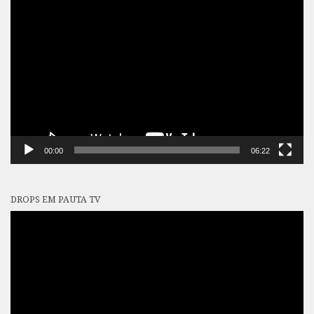
Tocador
de
vídeo
00:00
06:22
DROPS EM PAUTA TV
Tocador
de
vídeo