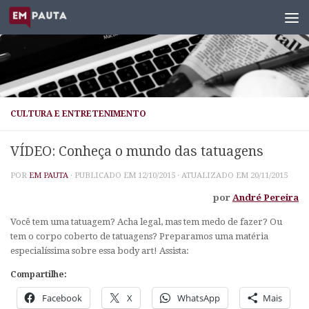
Skip to content
CULTURA E ENTRETENIMENTO
VÍDEO: Conheça o mundo das tatuagens
POR
EM PAUTA
· PUBLICADO EM
12/10/2015
· ATUALIZADO EM
20/11/2015
por
André Pereira
Você tem uma tatuagem? Acha legal, mas tem medo de fazer? Ou
tem o corpo coberto de tatuagens? Preparamos uma matéria
especialíssima sobre essa body art! Assista:
Compartilhe:
Facebook
X
WhatsApp
Mais