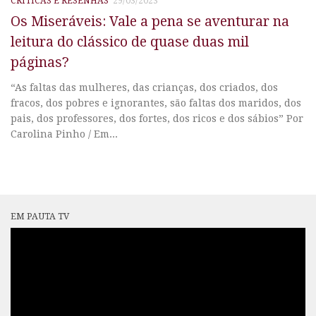
CRÍTICAS E RESENHAS
29/03/2023
Os Miseráveis: Vale a pena se aventurar na
leitura do clássico de quase duas mil
páginas?
“As faltas das mulheres, das crianças, dos criados, dos
fracos, dos pobres e ignorantes, são faltas dos maridos, dos
pais, dos professores, dos fortes, dos ricos e dos sábios” Por
Carolina Pinho / Em...
EM PAUTA TV
Tocador
de
vídeo