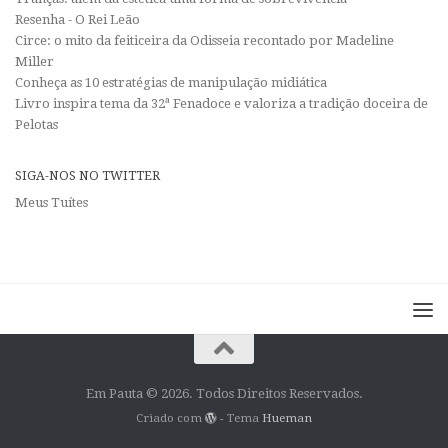
Resenha - O Rei Leão
Circe: o mito da feiticeira da Odisseia recontado por Madeline
Miller
Conheça as 10 estratégias de manipulação midiática
Livro inspira tema da 32ª Fenadoce e valoriza a tradição doceira de
Pelotas
SIGA-NOS NO TWITTER
Meus Tuítes
Em Pauta © 2026. Todos Direitos Reservados.
Criado com
- Tema
Hueman