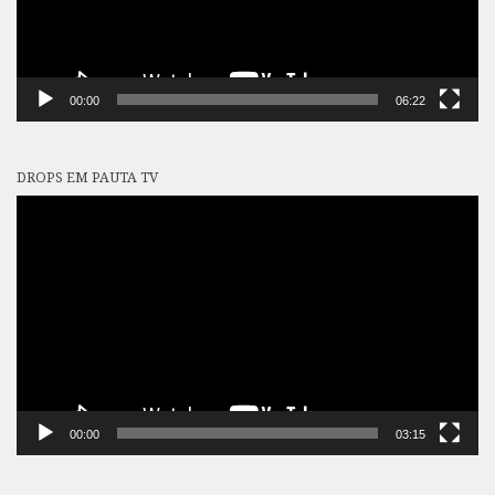
00:00
06:22
DROPS EM PAUTA TV
Tocador
de
vídeo
00:00
03:15