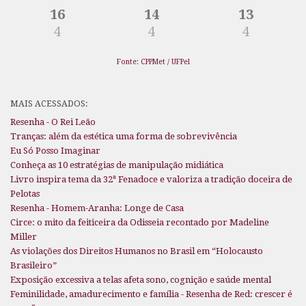
16
14
13
4
4
4
Fonte: CPPMet / UFPel
MAIS ACESSADOS:
Resenha - O Rei Leão
Tranças: além da estética uma forma de sobrevivência
Eu Só Posso Imaginar
Conheça as 10 estratégias de manipulação midiática
Livro inspira tema da 32ª Fenadoce e valoriza a tradição doceira de
Pelotas
Resenha - Homem-Aranha: Longe de Casa
Circe: o mito da feiticeira da Odisseia recontado por Madeline
Miller
As violações dos Direitos Humanos no Brasil em “Holocausto
Brasileiro”
Exposição excessiva a telas afeta sono, cognição e saúde mental
Feminilidade, amadurecimento e família - Resenha de Red: crescer é