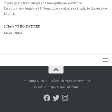
Conheça as 10 estratégias de manipulação midiática
Livro inspira tema da 32ª Fenadoce e valoriza a tradição doceira de
Pelotas
SIGA-NOS NO TWITTER
Meus Tuítes
Em Pauta © 2026. Todos Direitos Reservados.
Criado com
- Tema
Hueman