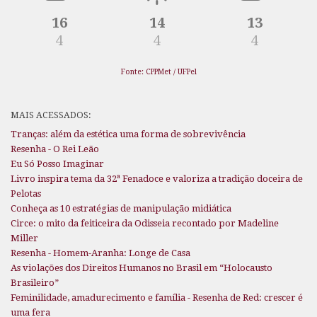
16
14
13
4
4
4
Fonte: CPPMet / UFPel
MAIS ACESSADOS:
Tranças: além da estética uma forma de sobrevivência
Resenha - O Rei Leão
Eu Só Posso Imaginar
Livro inspira tema da 32ª Fenadoce e valoriza a tradição doceira de
Pelotas
Conheça as 10 estratégias de manipulação midiática
Circe: o mito da feiticeira da Odisseia recontado por Madeline
Miller
Resenha - Homem-Aranha: Longe de Casa
As violações dos Direitos Humanos no Brasil em “Holocausto
Brasileiro”
Feminilidade, amadurecimento e família - Resenha de Red: crescer é
uma fera