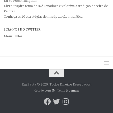
Eu Só Posso Imaginar
Livro inspira tema da 32ª Fenadoce e valoriza a tradição doceira de
Pelotas
Conheça as 10 estratégias de manipulação midiática
SIGA-NOS NO TWITTER
Meus Tuítes
Em Pauta © 2026. Todos Direitos Reservados.
Criado com
- Tema
Hueman