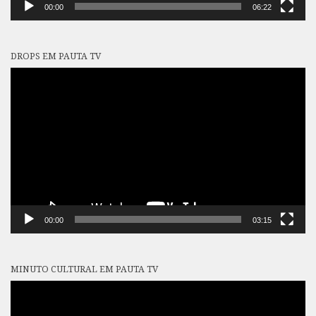
00:00
06:22
DROPS EM PAUTA TV
Tocador
de
vídeo
00:00
03:15
MINUTO CULTURAL EM PAUTA TV
Tocador
de