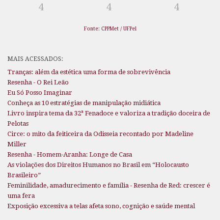
4
4
4
Fonte: CPPMet / UFPel
MAIS ACESSADOS:
Tranças: além da estética uma forma de sobrevivência
Resenha - O Rei Leão
Eu Só Posso Imaginar
Conheça as 10 estratégias de manipulação midiática
Livro inspira tema da 32ª Fenadoce e valoriza a tradição doceira de
Pelotas
Circe: o mito da feiticeira da Odisseia recontado por Madeline
Miller
Resenha - Homem-Aranha: Longe de Casa
As violações dos Direitos Humanos no Brasil em “Holocausto
Brasileiro”
Feminilidade, amadurecimento e família - Resenha de Red: crescer é
uma fera
Exposição excessiva a telas afeta sono, cognição e saúde mental