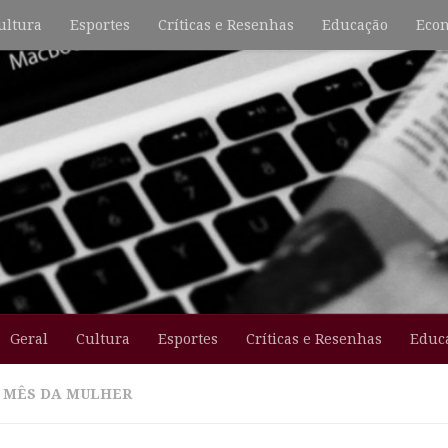
ultura
Esportes
Críticas e Resenhas
Educação
Econ
Geral
Cultura
Esportes
Críticas e Resenhas
Educ
:
MÊS DA MULHER