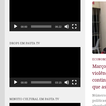
vídeo
00:00
06:22
DROPS EM PAUTA TV
Tocador
de
vídeo
ECONOMI
Março 
violên
conti
00:00
03:15
que a
Números
MINUTO CULTURAL EM PAUTA TV
política
Tocador
abordad