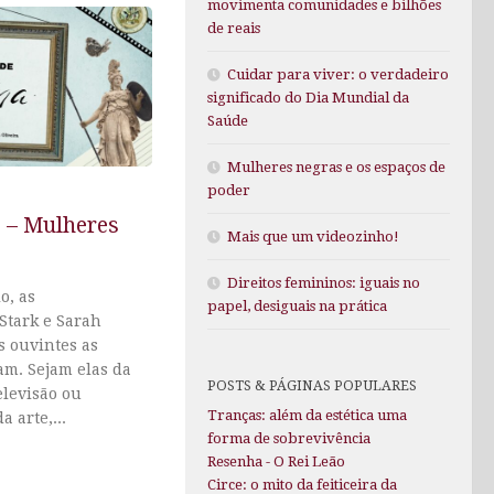
movimenta comunidades e bilhões
de reais
Cuidar para viver: o verdadeiro
significado do Dia Mundial da
Saúde
Mulheres negras e os espaços de
poder
2 – Mulheres
Mais que um videozinho!
Direitos femininos: iguais no
o, as
papel, desiguais na prática
Stark e Sarah
s ouvintes as
am. Sejam elas da
POSTS & PÁGINAS POPULARES
elevisão ou
Tranças: além da estética uma
 arte,...
forma de sobrevivência
Resenha - O Rei Leão
Circe: o mito da feiticeira da