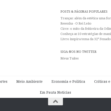
POSTS & PÁGINAS POPULARES
Tranças: além da estética uma f
Resenha - O Rei Leão
Circe: o mito da feiticeira da Od
Conheça as 10 estratégias de man
Livro inspira tema da 32ª Fenadoc
SIGA-NOS NO TWITTER
Meus Tuítes
rtes
Meio Ambiente
Economia e Política
Críticas 
Em Pauta Notícias