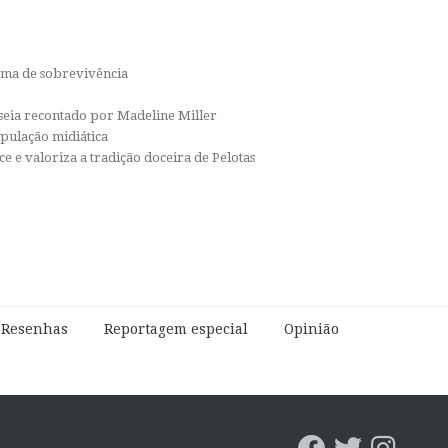
orma de sobrevivência
isseia recontado por Madeline Miller
ipulação midiática
e e valoriza a tradição doceira de Pelotas
e Resenhas
Reportagem especial
Opinião