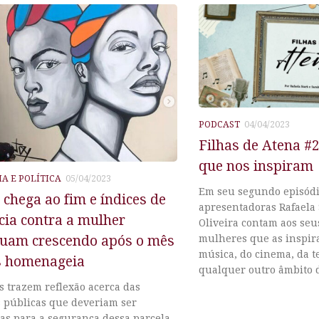
PODCAST
04/04/2023
Filhas de Atena #
que nos inspiram
A E POLÍTICA
05/04/2023
Em seu segundo episódi
chega ao fim e índices de
apresentadoras Rafaela 
cia contra a mulher
Oliveira contam aos seu
nuam crescendo após o mês
mulheres que as inspir
música, do cinema, da t
s homenageia
qualquer outro âmbito da
 trazem reflexão acerca das
s públicas que deveriam ser
as para a segurança dessa parcela