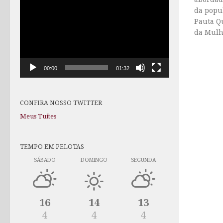
de
da popu
vídeo
Pauta Q
da Mulhe
00:00
01:32
CONFIRA NOSSO TWITTER
Meus Tuítes
TEMPO EM PELOTAS
SÁBADO
DOMINGO
SEGUNDA
16
14
13
4
4
4