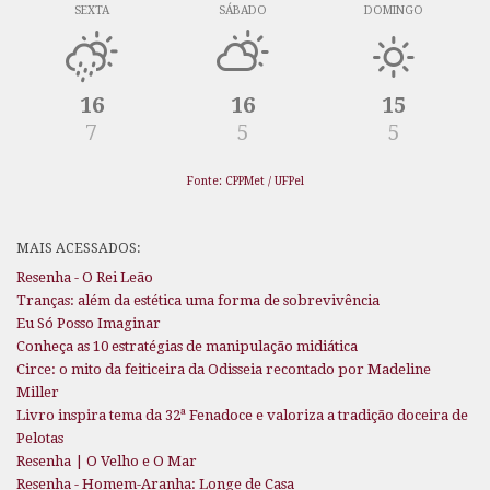
SEXTA
SÁBADO
DOMINGO
16
16
15
7
5
5
Fonte: CPPMet / UFPel
MAIS ACESSADOS:
Resenha - O Rei Leão
Tranças: além da estética uma forma de sobrevivência
Eu Só Posso Imaginar
Conheça as 10 estratégias de manipulação midiática
Circe: o mito da feiticeira da Odisseia recontado por Madeline
Miller
Livro inspira tema da 32ª Fenadoce e valoriza a tradição doceira de
Pelotas
Resenha | O Velho e O Mar
Resenha - Homem-Aranha: Longe de Casa