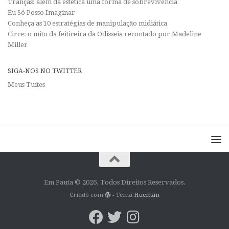
Tranças: além da estética uma forma de sobrevivência
Eu Só Posso Imaginar
Conheça as 10 estratégias de manipulação midiática
Circe: o mito da feiticeira da Odisseia recontado por Madeline
Miller
SIGA-NOS NO TWITTER
Meus Tuítes
Em Pauta © 2026. Todos Direitos Reservados.
Criado com
- Tema
Hueman