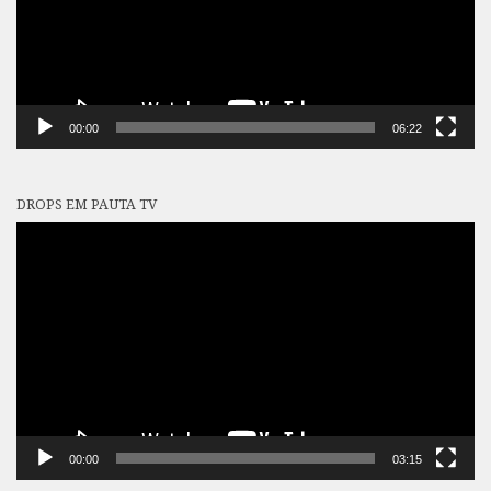
00:00
06:22
DROPS EM PAUTA TV
Tocador
de
vídeo
00:00
03:15