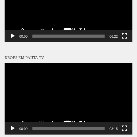
00:00
06:22
DROPS EM PAUTA TV
Tocador
de
vídeo
00:00
03:15