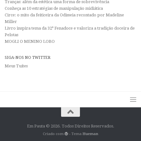
Tranças: além da estética uma forma de sobrevivência
Conheça as 10 estratégias de manipulação midiática
Circe: o mito da feiticeira da Odisseia recontado por Madeline
Miller
Livro inspira tema da 32ª Fenadoce e valoriza a tradição doceira de
Pelotas
MOGLI O MENINO LOBO
SIGA-NOS NO TWITTER
Meus Tuítes
Em Pauta © 2026. Todos Direitos Reservados.
Criado com
- Tema
Hueman