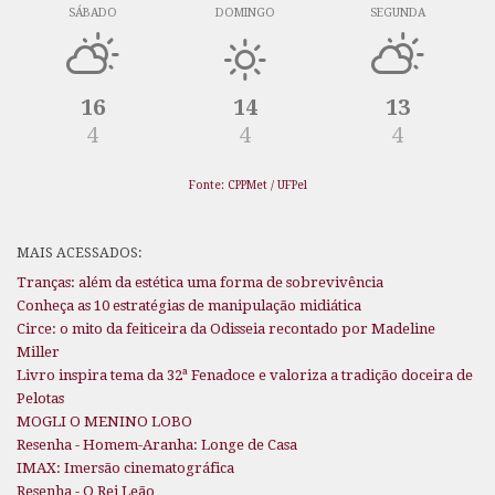
SÁBADO
DOMINGO
SEGUNDA
16
14
13
4
4
4
Fonte: CPPMet / UFPel
MAIS ACESSADOS:
Tranças: além da estética uma forma de sobrevivência
Conheça as 10 estratégias de manipulação midiática
Circe: o mito da feiticeira da Odisseia recontado por Madeline
Miller
Livro inspira tema da 32ª Fenadoce e valoriza a tradição doceira de
Pelotas
MOGLI O MENINO LOBO
Resenha - Homem-Aranha: Longe de Casa
IMAX: Imersão cinematográfica
Resenha - O Rei Leão