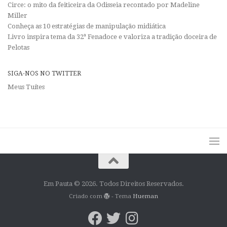
Circe: o mito da feiticeira da Odisseia recontado por Madeline
Miller
Conheça as 10 estratégias de manipulação midiática
Livro inspira tema da 32ª Fenadoce e valoriza a tradição doceira de
Pelotas
SIGA-NOS NO TWITTER
Meus Tuítes
Em Pauta © 2026. Todos Direitos Reservados.
Criado com
- Tema
Hueman