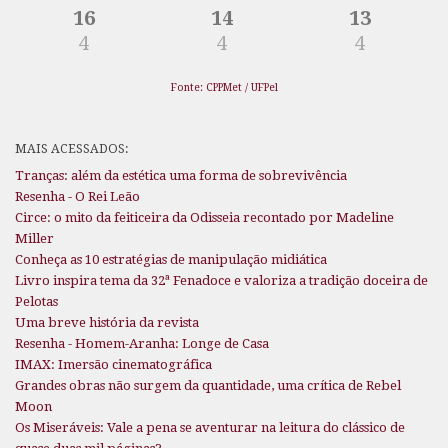
16
14
13
4
4
4
Fonte: CPPMet / UFPel
MAIS ACESSADOS:
Tranças: além da estética uma forma de sobrevivência
Resenha - O Rei Leão
Circe: o mito da feiticeira da Odisseia recontado por Madeline
Miller
Conheça as 10 estratégias de manipulação midiática
Livro inspira tema da 32ª Fenadoce e valoriza a tradição doceira de
Pelotas
Uma breve história da revista
Resenha - Homem-Aranha: Longe de Casa
IMAX: Imersão cinematográfica
Grandes obras não surgem da quantidade, uma crítica de Rebel
Moon
Os Miseráveis: Vale a pena se aventurar na leitura do clássico de