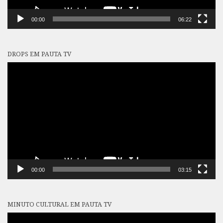
00:00
06:22
DROPS EM PAUTA TV
Tocador
de
vídeo
00:00
03:15
MINUTO CULTURAL EM PAUTA TV
Tocador