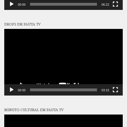
00:00
06:22
DROPS EM PAUTA TV
Tocador
de
vídeo
00:00
03:15
MINUTO CULTURAL EM PAUTA TV
Tocador
de