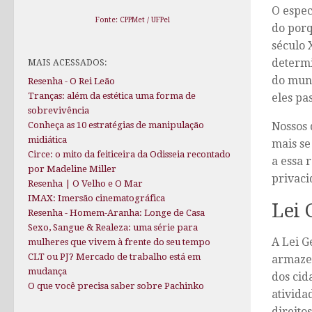
O espec
Fonte: CPPMet / UFPel
do porq
século 
determi
MAIS ACESSADOS:
do mund
Resenha - O Rei Leão
Tranças: além da estética uma forma de
eles pa
sobrevivência
Nossos 
Conheça as 10 estratégias de manipulação
midiática
mais se
Circe: o mito da feiticeira da Odisseia recontado
a essa 
por Madeline Miller
privaci
Resenha | O Velho e O Mar
IMAX: Imersão cinematográfica
Lei 
Resenha - Homem-Aranha: Longe de Casa
Sexo, Sangue & Realeza: uma série para
A Lei G
mulheres que vivem à frente do seu tempo
CLT ou PJ? Mercado de trabalho está em
armazen
mudança
dos cid
O que você precisa saber sobre Pachinko
ativida
direito