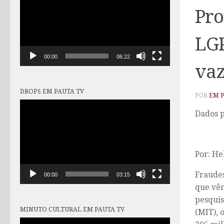
vídeo
Pro
LGP
00:00
06:22
va
DROPS EM PAUTA TV
POR
EM 
Tocador
Dados p
de
vídeo
Por: He
Fraudes
00:00
03:15
que vêm
pesquis
MINUTO CULTURAL EM PAUTA TV
(MIT), 
Tocador