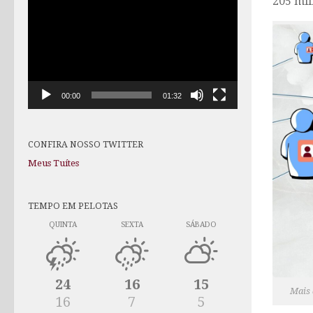
205 mil
de
vídeo
00:00
01:32
CONFIRA NOSSO TWITTER
Meus Tuítes
TEMPO EM PELOTAS
QUINTA
SEXTA
SÁBADO
24
16
15
Mais 
16
7
5