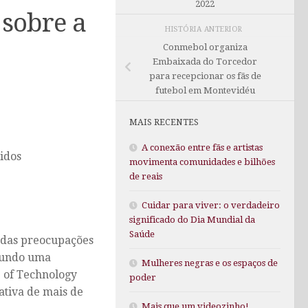
2022
 sobre a
HISTÓRIA ANTERIOR
Conmebol organiza
Embaixada do Torcedor
para recepcionar os fãs de
futebol em Montevidéu
MAIS RECENTES
A conexão entre fãs e artistas
gidos
movimenta comunidades e bilhões
de reais
Cuidar para viver: o verdadeiro
significado do Dia Mundial da
Saúde
 das preocupações
egundo uma
Mulheres negras e os espaços de
e of Technology
poder
tiva de mais de
Mais que um videozinho!