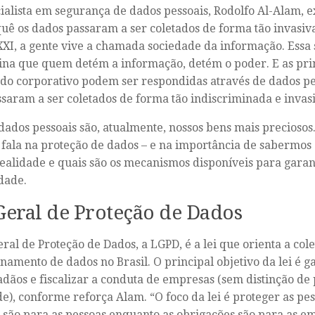
ialista em segurança de dados pessoais, Rodolfo Al-Alam, 
uê os dados passaram a ser coletados de forma tão invasiva
XXI, a gente vive a chamada sociedade da informação. Essa
na que quem detém a informação, detém o poder. E as pri
o corporativo podem ser respondidas através de dados pes
ssaram a ser coletados de forma tão indiscriminada e invas
dados pessoais são, atualmente, nossos bens mais preciosos.
 fala na proteção de dados – e na importância de sabermos
realidade e quais são os mecanismos disponíveis para garant
dade.
Geral de Proteção de Dados
eral de Proteção de Dados, a LGPD, é a lei que orienta a cole
amento de dados no Brasil. O principal objetivo da lei é ga
adãos e fiscalizar a conduta de empresas (sem distinção de 
de), conforme reforça Alam. “O foco da lei é proteger as pes
s são para as pessoas enquanto as obrigações são para as em