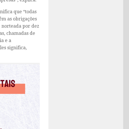
gnifica que “todas
têm as obrigações
 norteada por dez
oas, chamadas de
ia e a
es significa,