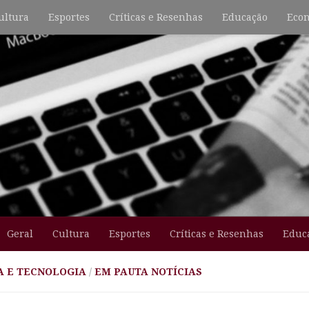
ultura
Esportes
Críticas e Resenhas
Educação
Econ
Geral
Cultura
Esportes
Críticas e Resenhas
Educ
A E TECNOLOGIA
/
EM PAUTA NOTÍCIAS