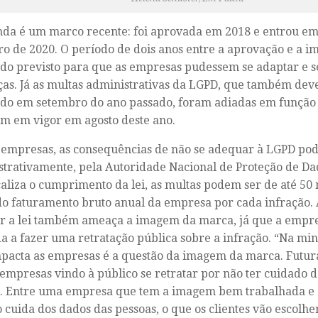
inda é um marco recente: foi aprovada em 2018 e entrou e
o de 2020. O período de dois anos entre a aprovação e a i
ido previsto para que as empresas pudessem se adaptar e 
s. Já as multas administrativas da LGPD, que também dev
do em setembro do ano passado, foram adiadas em função
m em vigor em agosto deste ano.
 empresas, as consequências de não se adequar à LGPD pod
trativamente, pela Autoridade Nacional de Proteção de Da
caliza o cumprimento da lei, as multas podem ser de até 50 
o faturamento bruto anual da empresa por cada infração. 
ir a lei também ameaça a imagem da marca, já que a empr
a a fazer uma retratação pública sobre a infração. “Na min
pacta as empresas é a questão da imagem da marca. Futur
 empresas vindo à público se retratar por não ter cuidado 
s. Entre uma empresa que tem a imagem bem trabalhada e 
 cuida dos dados das pessoas, o que os clientes vão escolhe