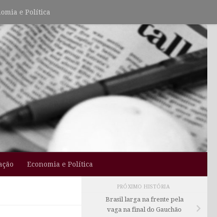
omia e Política
ação
Economia e Política
PRÓXIMO HISTÓRIA
Brasil larga na frente pela
vaga na final do Gauchão