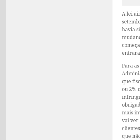
A lei a
setembr
havia s
mudança
começa
entrara
Para as
Adminis
que fis
ou 2% d
infring
obrigad
mais im
vai ver
cliente
que não