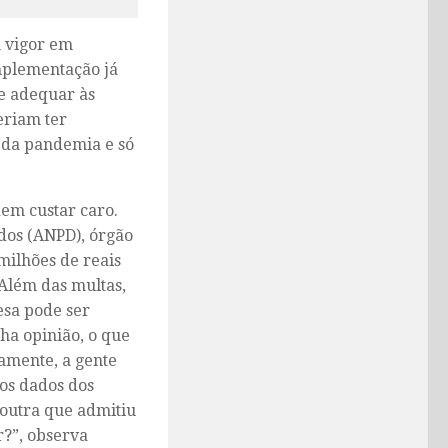
m vigor em
mplementação já
se adequar às
eriam ter
 da pandemia e só
em custar caro.
dos (ANPD), órgão
milhões de reais
Além das multas,
esa pode ser
ha opinião, o que
amente, a gente
dos dados dos
outra que admitiu
r?”, observa