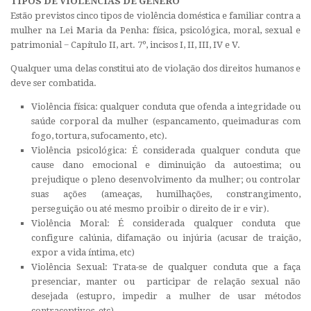
TIPOS DE VIOLÊNCIAS DE GÊNERO
Estão previstos cinco tipos de violência doméstica e familiar contra a
mulher na Lei Maria da Penha: física, psicológica, moral, sexual e
patrimonial − Capítulo II, art. 7º, incisos I, II, III, IV e V.
Qualquer uma delas constitui ato de violação dos direitos humanos e
deve ser combatida.
Violência física:
qualquer conduta que ofenda a integridade ou
saúde corporal da mulher (espancamento, queimaduras com
fogo, tortura, sufocamento, etc).
Violência psicológica: É considerada qualquer conduta que
cause dano emocional e diminuição da autoestima; ou
prejudique o pleno desenvolvimento da mulher; ou controlar
suas ações (ameaças, humilhações, constrangimento,
perseguição ou até mesmo proibir o direito de ir e vir).
Violência Moral: É considerada qualquer conduta que
configure calúnia, difamação ou injúria (acusar de traição,
expor a vida íntima, etc)
Violência Sexual: Trata-se de qualquer conduta que a faça
presenciar, manter ou participar de relação sexual não
desejada (estupro, impedir a mulher de usar métodos
contraceptivos, etc).