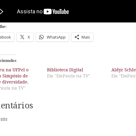
lhe:
ebook
X
WhatsApp
Mais
acionados
eu na UFPel o
Biblioteca Digital
Aldyr Schl
o Simpósio de
Em "EmPauta na TV"
Em "EmPaut
 diversidade.
auta na TV"
entários
nts