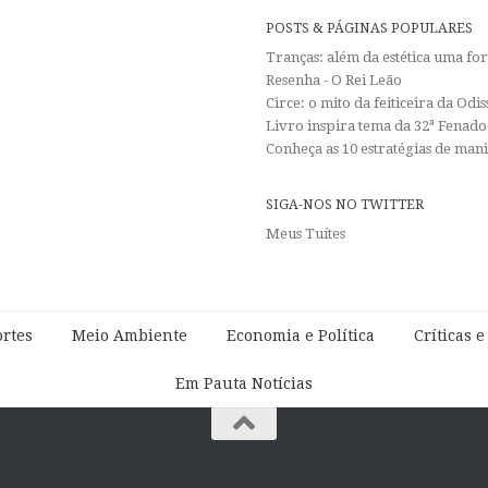
POSTS & PÁGINAS POPULARES
Tranças: além da estética uma f
Resenha - O Rei Leão
Circe: o mito da feiticeira da Od
Livro inspira tema da 32ª Fenadoc
Conheça as 10 estratégias de man
SIGA-NOS NO TWITTER
Meus Tuítes
rtes
Meio Ambiente
Economia e Política
Críticas 
Em Pauta Notícias