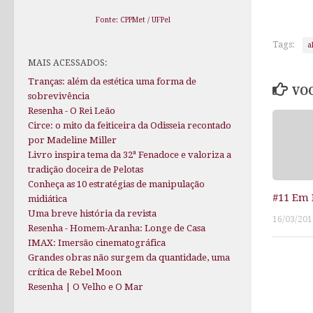
Fonte: CPPMet / UFPel
Tags:
a
MAIS ACESSADOS:
Tranças: além da estética uma forma de
VOC
sobrevivência
Resenha - O Rei Leão
Circe: o mito da feiticeira da Odisseia recontado
por Madeline Miller
Livro inspira tema da 32ª Fenadoce e valoriza a
tradição doceira de Pelotas
Conheça as 10 estratégias de manipulação
#11 Em 
midiática
Uma breve história da revista
16/03/201
Resenha - Homem-Aranha: Longe de Casa
IMAX: Imersão cinematográfica
Grandes obras não surgem da quantidade, uma
crítica de Rebel Moon
Resenha | O Velho e O Mar