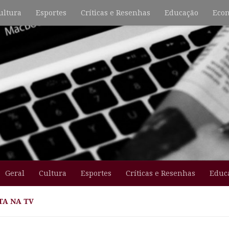
ultura
Esportes
Críticas e Resenhas
Educação
Econ
Geral
Cultura
Esportes
Críticas e Resenhas
Educ
A NA TV