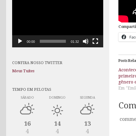
de
vídeo
Comparti
Fac
00:00
01:32
Posts Rel
CONFIRA NOSSO TWITTER
Acontec
Meus Tuítes
primeir
gênero e
Em "EmP
TEMPO EM PELOTAS
SÁBADO
DOMINGO
SEGUNDA
Com
comme
16
14
13
4
4
4