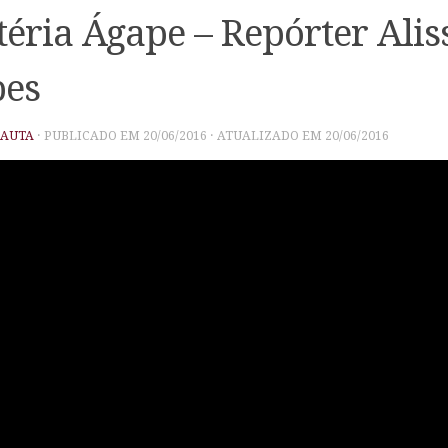
éria Ágape – Repórter Alis
pes
PAUTA
· PUBLICADO EM
20/06/2016
· ATUALIZADO EM
20/06/2016