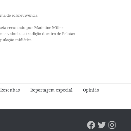
orma de sobrevivência
isseia recontado por Madeline Miller
e e valoriza a tradição doceira de Pelotas
ipulação midiática
e Resenhas
Reportagem especial
Opinião