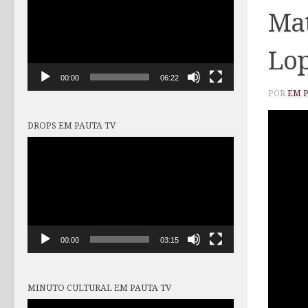
vídeo
Mat
Lo
00:00
06:22
POR
EM 
DROPS EM PAUTA TV
Tocador
de
vídeo
00:00
03:15
MINUTO CULTURAL EM PAUTA TV
Tocador