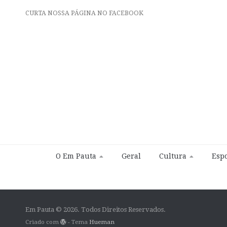
CURTA NOSSA PÁGINA NO FACEBOOK
O Em Pauta
Geral
Cultura
Espo
Em Pauta © 2026. Todos Direitos Reservados.
Criado com
- Tema
Hueman