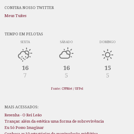
CONFIRA NOSSO TWITTER
Meus Tuítes
TEMPO EM PELOTAS
SEXTA
SÁBADO
DOMINGO
16
16
15
7
5
5
Fonte: CPPMet / UFPel
MAIS ACESSADOS:
Resenha - O Rei Leão
Tranças: além da estética uma forma de sobrevivência
Eu Só Posso Imaginar
Conheça as 10 estratégias de manipulação midiática