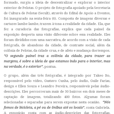
formado, surgiu a ideia de descentralizar e explorar o interior
exterior de Pelotas. O projeto de fotografia apoiado pela Secretaria
de Cultura de Pelotas (Secult), através do Edital de Apoio a Eventos,
foi inaugurado na sexta-feira (6). Composta de imagens diversas e
cartazes lambe-lambe, trazem à tona a realidade da cidade. Ela, que
fez a curadoria das fotografias, explica que cada painel da
exposição desperta uma visão diferente sobre essa realidade.
Eles
foram divididos com uma narrativa, de acordo com a visão de cada
fotógrafa, de abandono da cidade, de contraste social, além da
colônia de Pelotas, da cidade crua, e de afeto e mudança dos tempos.
“O segundo painel traz a colônia da cidade, para trazer as
margens, é sobre a ideia de que estamos indo para o interior, mas
na verdade, é o exterior”
, pontua.
O grupo, além das três fotógrafas, é integrado por Takeo Ito,
responsável pelo vídeo, Gustavo Cunha, pelo áudio, Guile Farias,
design e Ellen Souza e Leandro Pereira, responsáveis pelas áudio-
descrições. Eles percorreram mais de 30 bairros em dois meses de
captação de imagens, totalizando 400 fotos. Algumas foram
selecionadas e separadas para serem expostas nesta ocasião.
“Nós
fomos de bicicleta, a pé ou de ônibus até os locais”
, conta Gabriela.
A exposição conta com as áudio-descrições das fotografias,