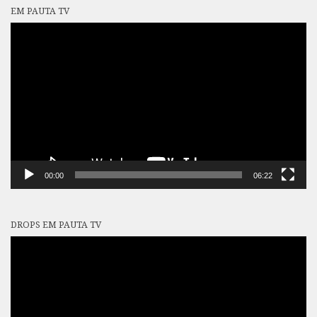
EM PAUTA TV
Tocador
de
vídeo
00:00
06:22
DROPS EM PAUTA TV
Tocador
de
vídeo