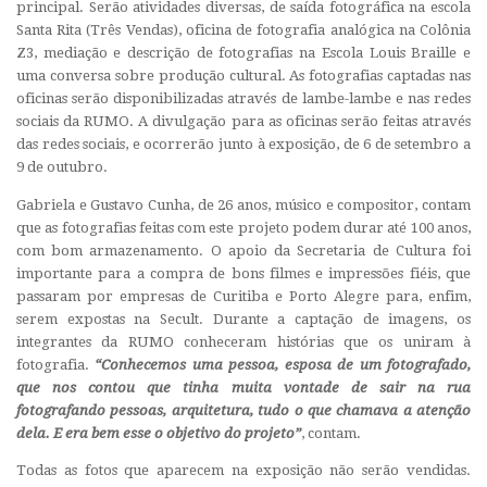
principal. Serão atividades diversas, de saída fotográfica na escola
Santa Rita (Três Vendas), oficina de fotografia analógica na Colônia
Z3, mediação e descrição de fotografias na Escola Louis Braille e
uma conversa sobre produção cultural. As fotografias captadas nas
oficinas serão disponibilizadas através de lambe-lambe e nas redes
sociais da RUMO. A divulgação para as oficinas serão feitas através
das redes sociais, e ocorrerão junto à exposição, de 6 de setembro a
9 de outubro.
Gabriela e Gustavo Cunha, de 26 anos, músico e compositor, contam
que as fotografias feitas com este projeto podem durar até 100 anos,
com bom armazenamento. O apoio da Secretaria de Cultura foi
importante para a compra de bons filmes e impressões fiéis, que
passaram por empresas de Curitiba e Porto Alegre para, enfim,
serem expostas na Secult. Durante a captação de imagens, os
integrantes da RUMO conheceram histórias que os uniram à
fotografia.
“Conhecemos uma pessoa, esposa de um fotografado,
que nos contou que tinha muita vontade de sair na rua
fotografando pessoas, arquitetura, tudo o que chamava a atenção
dela. E era bem esse o objetivo do projeto”
, contam.
Todas as fotos que aparecem na exposição não serão vendidas.