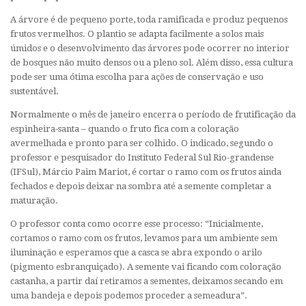
A árvore é de pequeno porte, toda ramificada e produz pequenos
frutos vermelhos. O plantio se adapta facilmente a solos mais
úmidos e o desenvolvimento das árvores pode ocorrer no interior
de bosques não muito densos ou a pleno sol. Além disso, essa cultura
pode ser uma ótima escolha para ações de conservação e uso
sustentável.
Normalmente o mês de janeiro encerra o período de frutificação da
espinheira-santa – quando o fruto fica com a coloração
avermelhada e pronto para ser colhido. O indicado, segundo o
professor e pesquisador do Instituto Federal Sul Rio-grandense
(IFSul), Márcio Paim Mariot, é cortar o ramo com os frutos ainda
fechados e depois deixar na sombra até a semente completar a
maturação.
O professor conta como ocorre esse processo: “Inicialmente,
cortamos o ramo com os frutos, levamos para um ambiente sem
iluminação e esperamos que a casca se abra expondo o arilo
(pigmento esbranquiçado). A semente vai ficando com coloração
castanha, a partir daí retiramos a sementes, deixamos secando em
uma bandeja e depois podemos proceder a semeadura”.