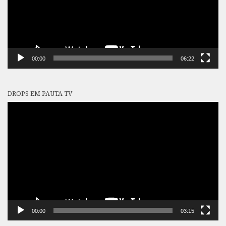
00:00
06:22
DROPS EM PAUTA TV
Tocador
de
vídeo
00:00
03:15