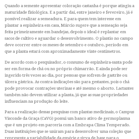
Quando a semente apresentar coloração castanha é porque atingiu a
maturidade fisiológica. E a partir daí, entre janeiro e fevereiro, já é
possível realizar a semeadura. E para quem tem interesse em
plantar a espinheira em casa, Márcio sugere que a semeação seja
feita primeiramente em bandejas, depois o ideal é replantar em
sacos de cultivo e aguardar o desenvolvimento. O plantio no campo
deve ocorrer entre os meses de setembro e outubro, período em
que a planta estará com aproximadamente vinte centímetros.
De acordo com o pesquisador, o consumo de espinheira-santa pode
ser em forma de chá ou no próprio chimarrão. E ainda pode ser
ingerido três vezes ao dia, por pessoas que sofrem de gastrite ou
úlcera gástrica. As contra-indicações são para gestantes, pois o chá
pode provocar contrações uterinas e até mesmo o aborto. Lactantes
também não devem utilizar a planta, já que as suas propriedades
influenciam na produção do leite.
Para a realização dessas pesquisas com plantas medicinais, o Campus
Visconde da Graça (CaVG) possui um banco ativo de germoplasma
que é um projeto em parceria com a Embrapa Clima Temperado.
Duas instituições que se uniram para desenvolver uma coleção que
represente a variabilidade da espécie e sirva de base para o