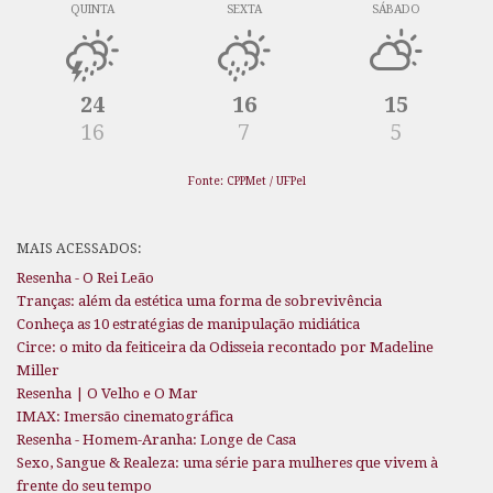
QUINTA
SEXTA
SÁBADO
24
16
15
16
7
5
Fonte: CPPMet / UFPel
MAIS ACESSADOS:
Resenha - O Rei Leão
Tranças: além da estética uma forma de sobrevivência
Conheça as 10 estratégias de manipulação midiática
Circe: o mito da feiticeira da Odisseia recontado por Madeline
Miller
Resenha | O Velho e O Mar
IMAX: Imersão cinematográfica
Resenha - Homem-Aranha: Longe de Casa
Sexo, Sangue & Realeza: uma série para mulheres que vivem à
frente do seu tempo