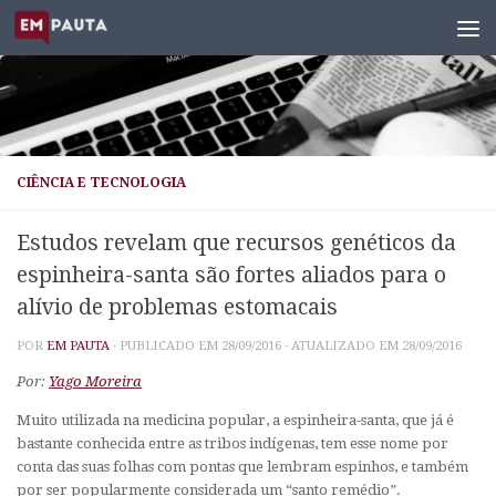
Skip to content
CIÊNCIA E TECNOLOGIA
Estudos revelam que recursos genéticos da
espinheira-santa são fortes aliados para o
alívio de problemas estomacais
POR
EM PAUTA
· PUBLICADO EM
28/09/2016
· ATUALIZADO EM
28/09/2016
Por:
Yago Moreira
Muito utilizada na medicina popular, a espinheira-santa, que já é
bastante conhecida entre as tribos indígenas, tem esse nome por
conta das suas folhas com pontas que lembram espinhos, e também
por ser popularmente considerada um “santo remédio”.