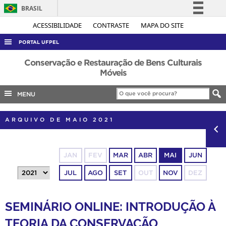
BRASIL
Simplifique!
ACESSIBILIDADE
CONTRASTE
MAPA DO SITE
Comunica BR
PORTAL UFPEL
Participe
ACESSO À INFORMAÇÃO
Conservação e Restauração de Bens Culturais
Acesso à informação
Móveis
AUDITORIA
Legislação
MENU
COBALTO
Canais
CONCURSOS
ARQUIVO DE MAIO 2021
EDITAIS
INTERNACIONAL
JAN
FEV
MAR
ABR
MAI
JUN
OUVIDORIA
JUL
AGO
SET
OUT
NOV
DEZ
PORTARIAS
TELEFONES
SEMINÁRIO ONLINE: INTRODUÇÃO À
TEORIA DA CONSERVAÇÃO