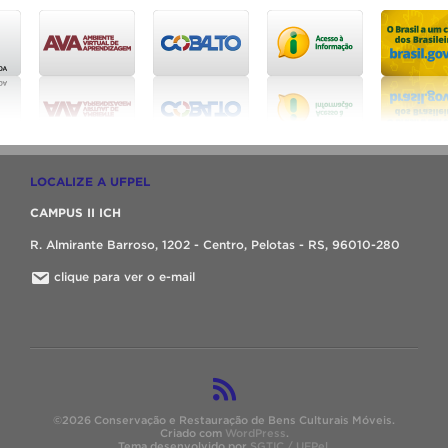
LOCALIZE A UFPEL
CAMPUS II ICH
R. Almirante Barroso, 1202 - Centro, Pelotas - RS, 96010-280
clique para ver o e-mail
©2026 Conservação e Restauração de Bens Culturais Móveis.
Criado com
WordPress
.
Tema desenvolvido por
SGTIC / UFPel
.