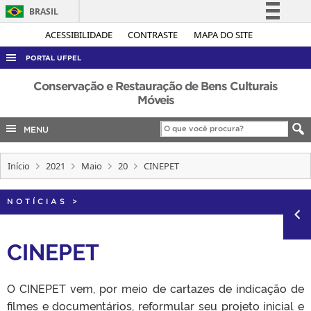
BRASIL
Simplifique!
ACESSIBILIDADE
CONTRASTE
MAPA DO SITE
Comunica BR
PORTAL UFPEL
Participe
ACESSO À INFORMAÇÃO
Conservação e Restauração de Bens Culturais
Acesso à informação
Móveis
AUDITORIA
Legislação
MENU
COBALTO
Canais
CONCURSOS
Início
2021
Maio
20
CINEPET
EDITAIS
INTERNACIONAL
NOTÍCIAS
>
OUVIDORIA
CINEPET
PORTARIAS
TELEFONES
O CINEPET vem, por meio de cartazes de indicação de
filmes e documentários, reformular seu projeto inicial e