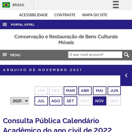
BRASIL
Simplifique!
ACESSIBILIDADE
CONTRASTE
MAPA DO SITE
Comunica BR
PORTAL UFPEL
Participe
ACESSO À INFORMAÇÃO
Conservação e Restauração de Bens Culturais
Acesso à informação
Móveis
AUDITORIA
Legislação
MENU
COBALTO
Canais
CONCURSOS
ARQUIVO DE NOVEMBRO 2021
EDITAIS
INTERNACIONAL
JAN
FEV
MAR
ABR
MAI
JUN
OUVIDORIA
JUL
AGO
SET
OUT
NOV
DEZ
PORTARIAS
TELEFONES
Consulta Pública Calendário
Acadêmico do ano civil de 2022