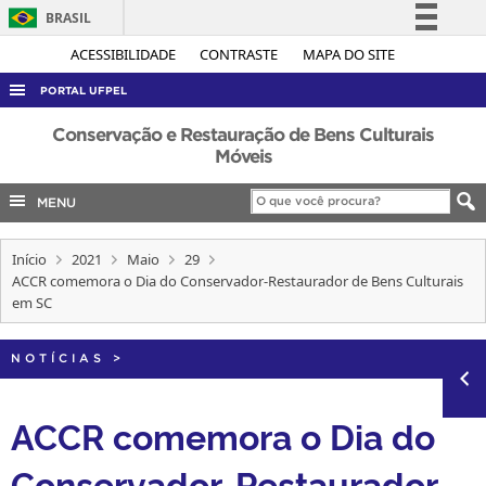
BRASIL
Simplifique!
ACESSIBILIDADE
CONTRASTE
MAPA DO SITE
Comunica BR
PORTAL UFPEL
Participe
ACESSO À INFORMAÇÃO
Conservação e Restauração de Bens Culturais
Acesso à informação
Móveis
AUDITORIA
Legislação
MENU
COBALTO
Canais
CONCURSOS
Início
2021
Maio
29
EDITAIS
ACCR comemora o Dia do Conservador-Restaurador de Bens Culturais
em SC
INTERNACIONAL
OUVIDORIA
NOTÍCIAS
>
PORTARIAS
ACCR comemora o Dia do
TELEFONES
Conservador-Restaurador