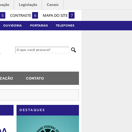
mação
Legislação
Canais
5
CONTRASTE
6
MAPA DO SITE
7
OUVIDORIA
PORTARIAS
TELEFONES
IZAÇÃO
CONTATO
DESTAQUES
DA