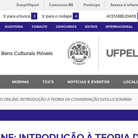
Simplifique!
Comunica BR
Participe
Acesso à infor
Ir para a busca
3
Ir para o rodapé
4
ACESSIBILIDADE
AUDITORIA
COBALTO
CONCURSOS
EDITAIS
INTERNACIONAL
Bens Culturais Móveis
NORMAS
TCC’S
NOTÍCIAS E EVENTOS
LOCAL
O ONLINE: INTRODUÇÃO À TEORIA DA CONSERVAÇÃO EVOLUCIONÁRIA
NE: INTRODUÇÃO À TEORIA 