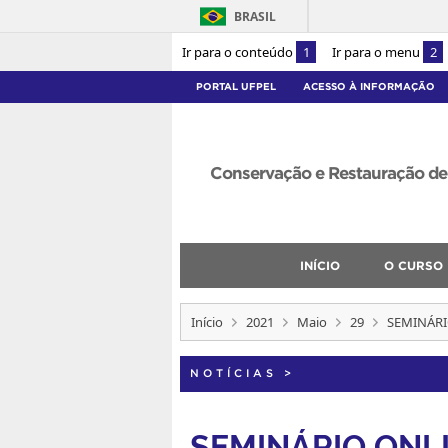
BRASIL
Ir para o conteúdo
1
Ir para o menu
2
PORTAL UFPEL
ACESSO À INFORMAÇÃO
Conservação e Restauração de 
INÍCIO
O CURSO
Início
2021
Maio
29
SEMINÁRI
NOTÍCIAS
>
SEMINÁRIO ONLI