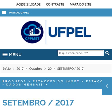
ACESSIBILIDADE
CONTRASTE
MAPA DO SITE
PORTAL UFPEL
ACESSO À INFORMAÇÃO
AUDITORIA
COBALTO
CONCURSOS
MENU
EDITAIS
INTERNACIONAL
Início
2017
Outubro
20
SETEMBRO / 2017
OUVIDORIA
PORTARIAS
PRODUTOS
>
ESTAÇÕES DO INMET
>
ESTAÇÕES
- DADOS MENSAIS
>
TELEFONES
SETEMBRO / 2017