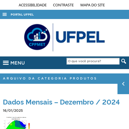
ACESSIBILIDADE
CONTRASTE
MAPA DO SITE
PORTAL UFPEL
ACESSO À INFORMAÇÃO
AUDITORIA
COBALTO
CONCURSOS
MENU
EDITAIS
INTERNACIONAL
ARQUIVO DA CATEGORIA PRODUTOS
OUVIDORIA
PORTARIAS
Dados Mensais – Dezembro / 2024
TELEFONES
16/01/2025