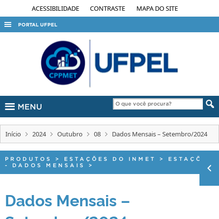
ACESSIBILIDADE
CONTRASTE
MAPA DO SITE
PORTAL UFPEL
ACESSO À INFORMAÇÃO
AUDITORIA
COBALTO
CONCURSOS
MENU
EDITAIS
INTERNACIONAL
Início
2024
Outubro
08
Dados Mensais – Setembro/2024
OUVIDORIA
PORTARIAS
PRODUTOS
>
ESTAÇÕES DO INMET
>
ESTAÇÕES
- DADOS MENSAIS
>
TELEFONES
Dados Mensais –