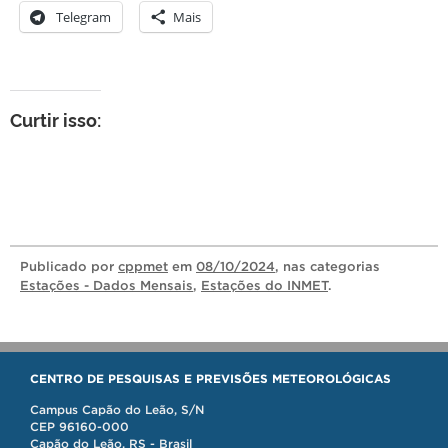
Telegram
Mais
Curtir isso:
Publicado
por
cppmet
em
08/10/2024
, nas categorias
Estações - Dados Mensais
,
Estações do INMET
.
CENTRO DE PESQUISAS E PREVISÕES METEOROLÓGICAS
Campus Capão do Leão, S/N
CEP 96160-000
Capão do Leão, RS - Brasil