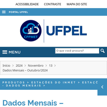
ACESSIBILIDADE
CONTRASTE
MAPA DO SITE
PORTAL UFPEL
ACESSO À INFORMAÇÃO
AUDITORIA
COBALTO
CONCURSOS
MENU
EDITAIS
INTERNACIONAL
Início
2024
Novembro
13
OUVIDORIA
Dados Mensais – Outubro/2024
PORTARIAS
PRODUTOS
>
ESTAÇÕES DO INMET
>
ESTAÇÕES
TELEFONES
- DADOS MENSAIS
>
Dados Mensais –