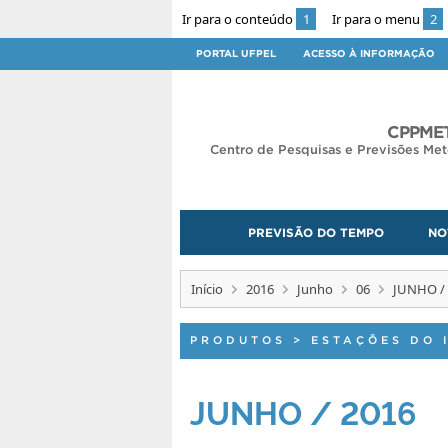
Ir para o conteúdo
1
Ir para o menu
2
PORTAL UFPEL
ACESSO À INFORMAÇÃO
CPPMET
Centro de Pesquisas e Previsões Met
PREVISÃO DO TEMPO
NO
Início
2016
Junho
06
JUNHO /
PRODUTOS
>
ESTAÇÕES DO 
JUNHO / 2016